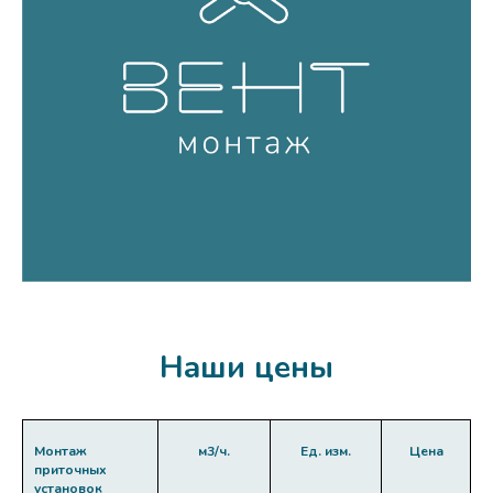
Наши цены
Монтаж
м3/ч.
Ед. изм.
Цена
приточных
установок