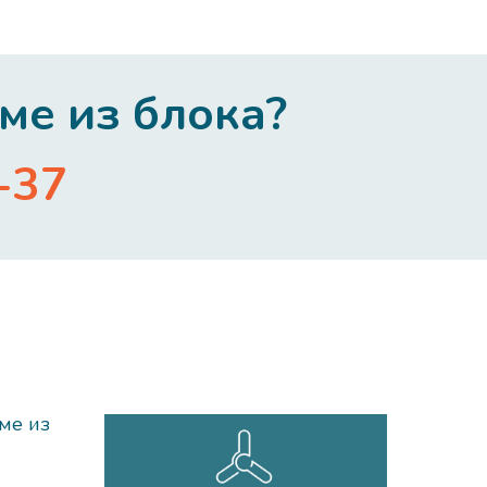
ме из блока?
-37
ме из