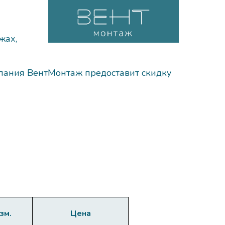
жах,
пания ВентМонтаж предоставит скидку
зм.
Цена