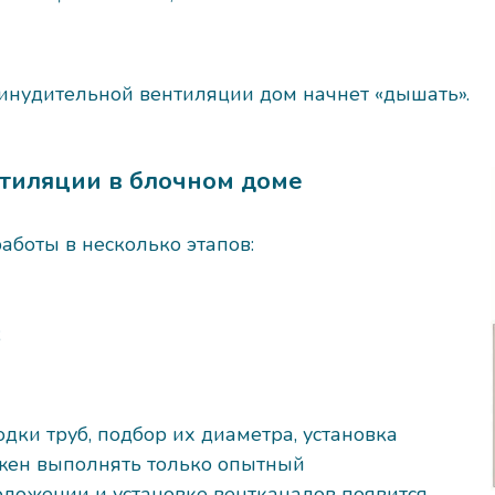
ринудительной вентиляции дом начнет «дышать».
тиляции в блочном доме
боты в несколько этапов:
;
дки труб, подбор их диаметра, установка
жен выполнять только опытный
ложении и установке вентканалов появится