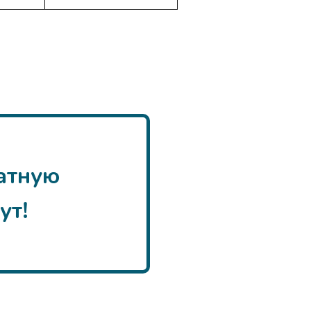
латную
ут!