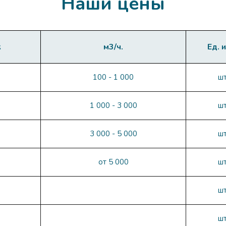
Наши цены
к
м3/ч.
Ед. и
100 - 1 000
ш
1 000 - 3 000
ш
3 000 - 5 000
ш
от 5 000
ш
ш
ш